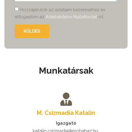
Hozzájárulok az adataim kezeléséhez és
elfogadom az
Adatvédelmi Nyilatkozat
-ot.
KÜLDÉS
Munkatársak
M. Csizmadia Katalin
Igazgató
katalin.csizmadia@mohahaz.hu ​