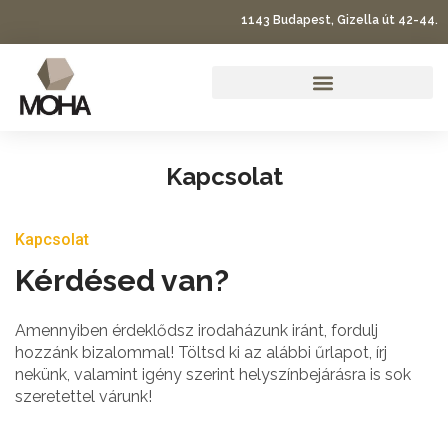
1143 Budapest, Gizella út 42-44.
Co-working, virtuális irodák
Kapcsolat
Kapcsolat
Kérdésed van?
Amennyiben érdeklődsz irodaházunk iránt, fordulj
hozzánk bizalommal! Töltsd ki az alábbi űrlapot, írj
nekünk, valamint igény szerint helyszínbejárásra is sok
szeretettel várunk!