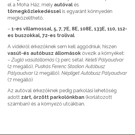
el a Moha Ház, mely
autóval
és
tömegközlekedéssel
is egyaránt könnyedén
megközelíthető.
–
1-es villamossal, 5, 7, 7E, 8E, 108E, 133E, 110, 112-
es buszokkal, 72-es trolival
.
A vidékről érkezőknek sem kell aggódniuk, hiszen
vasút-és autóbusz állomások
övezik a környéket:
–
Zugló vasútállomás
(3 perc séta),
Keleti Pályaudvar
(2 megálló),
Puskás Ferenc Stadion Autóbusz
Pályaudvar
(2 megálló),
Népliget Autóbusz Pályaudvar
(7 megálló)
Az autóval érkezőknek pedig parkolási lehetőség
adott
zárt, őrzött parkolónkban
(korlátozott
számban) és a környező utcákban.