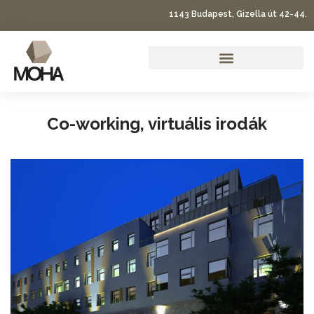
1143 Budapest, Gizella út 42-44.
Co-working, virtuális irodák
Co-working, virtuális irodák