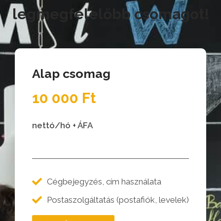
legmegfelelőbb csomagot!
Alap csomag
10 000 Ft
nettó/hó + ÁFA
Cégbejegyzés, cím használata
Postaszolgáltatás (postafiók, levelek)