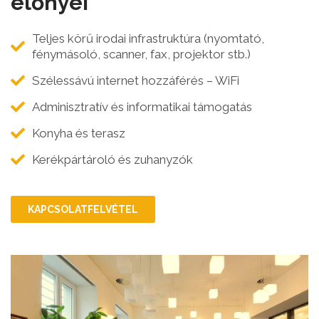
előnyei
Teljes körű irodai infrastruktúra (nyomtató,
fénymásoló, scanner, fax, projektor stb.)
Szélessávú internet hozzáférés – WiFi
Adminisztratív és informatikai támogatás
Konyha és terasz
Kerékpártároló és zuhanyzók
KAPCSOLATFELVÉTEL