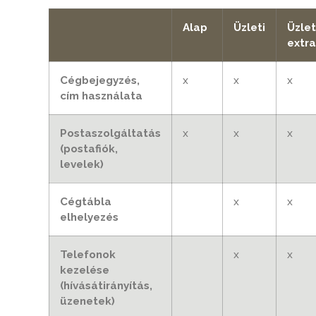
Alap
Üzleti
Üzlet
extra
Cégbejegyzés,
x
x
x
cím használata
Postaszolgáltatás
x
x
x
(postafiók,
levelek)
Cégtábla
x
x
elhelyezés
Telefonok
x
x
kezelése
(hívásátirányítás,
üzenetek)