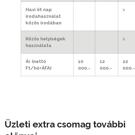
Havi öt nap
x
irodahasználat
közös irodában
Közös helyiségek
x
használata
Ár (nettó
10
12
22
Ft/hó+ÁFA)
000.-
000.-
000.-
Üzleti extra csomag további