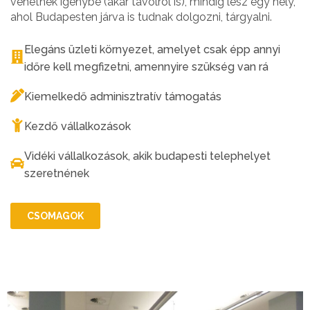
vehetnek igénybe (akár távolról is), mindig lesz egy hely,
ahol Budapesten járva is tudnak dolgozni, tárgyalni.
Elegáns üzleti környezet, amelyet csak épp annyi
időre kell megfizetni, amennyire szükség van rá
Kiemelkedő adminisztratív támogatás
Kezdő vállalkozások
Vidéki vállalkozások, akik budapesti telephelyet
szeretnének
CSOMAGOK