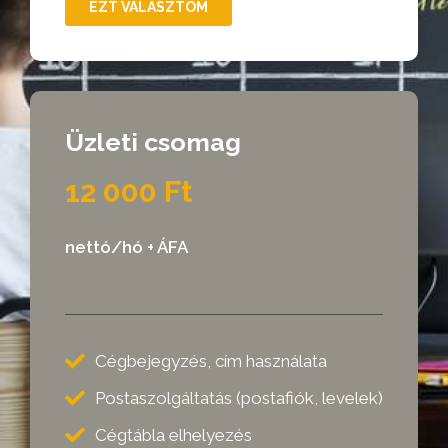
EZT VÁLASZTOM
Üzleti csomag
12 000 Ft
nettó/hó + ÁFA
Cégbejegyzés, cím használata
Postaszolgáltatás (postafiók, levelek)
Cégtábla elhelyezés